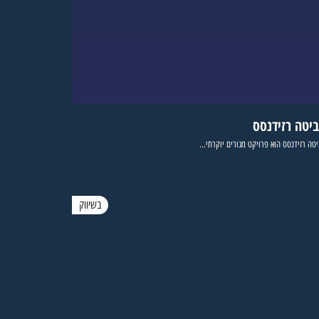
ביטה רזידנסס
טה רזידנסס הוא פרויקט מגורים יוקרתי...
בשיווק