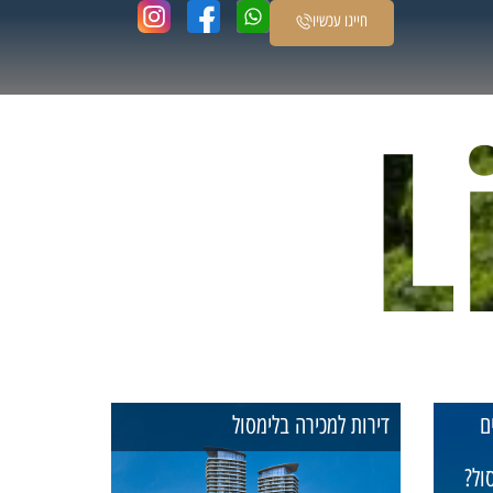
חייגו עכשיו
L
ם
דירות למכירה בלימסול
ול?