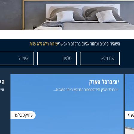
השאירו פרטים ונחזור אליכם בהקדם האפשרי
שירות מלא ללא עלות
יוניברסל פארק
היי
יוניברסל פארק רזידנססבאזור המבוקש ביותר בפאפוס...
הייל
עדי
פרויקט בלעדי