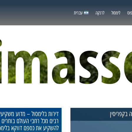
וס
לימסול
לרנקה
עברית
imass
 בקפריסין
דירות בלימסול – מדוע משקיעי
רבים מכל רחבי העולם בוחרים
להשקיע את כספם דווקא בלימס