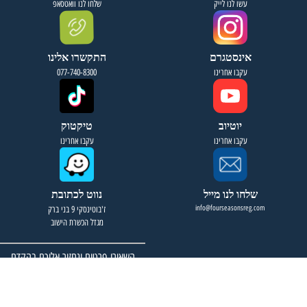
עשו לנו לייק
שלחו לנו וואטסאפ
אינסטגרם
התקשרו אלינו
עקבו אחרינו
077-740-8300
יוטיוב
טיקטוק
עקבו אחרינו
עקבו אחרינו
שלחו לנו מייל
נווט לכתובת
info@fourseasonsreg.com
ז'בוטינסקי 9 בני ברק
מגדל הכשרת הישוב
השאירו פרטים ונחזור אליכם בהקדם
האפשרי