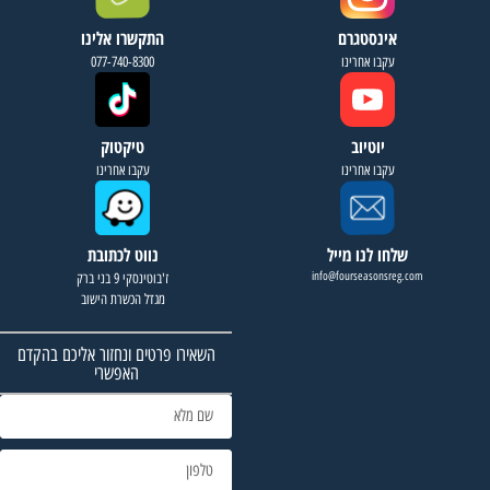
אינסטגרם
התקשרו אלינו
עקבו אחרינו
077-740-8300
יוטיוב
טיקטוק
עקבו אחרינו
עקבו אחרינו
שלחו לנו מייל
נווט לכתובת
info@fourseasonsreg.com
ז'בוטינסקי 9 בני ברק
מגדל הכשרת הישוב
השאירו פרטים ונחזור אליכם בהקדם
האפשרי