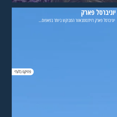
יוניברסל פארק
יוניברסל פארק רזידנססבאזור המבוקש ביותר בפאפוס...
פרויקט בלעדי