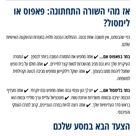
אז מהי השורה התחתונה: פאפוס או
לימסול?
כפי שהבטחנו, אין תשובה אחת נכונה. ההחלטה הנכונה תלויה במטרות ההשקעה האישיות
שלכם.
בחר בפאפוס אם…
✔️ אתה מחפש את התמורה הטובה ביותר לכספך. ✔️ המטרה
העיקרית שלך היא נכס מניב מהשכרות לטווח קצר לתיירים. ✔️ אתה חולם על בית נופש
שתוכל ליהנות ממנו בעצמך. ✔️ אתה שוקל רילוקיישן ומחפש סביבה רגועה וקהילתית
למשפחה.
בחר בלימסול אם…
✔️ יש לך הון עצמי גבוה ואתה מחפש נכס יוקרתי. ✔️ אתה מעדיף
הכנסה יציבה ובטוחה משכירות ארוכת טווח. ✔️ פוטנציאל עליית ערך סולידי ובטוח הוא
בראש סדר העדיפויות שלך. ✔️ אתה רוצה להיות במרכז העניינים, קרוב למרכז העסקי
והפיננסי.
הצעד הבא במסע שלכם