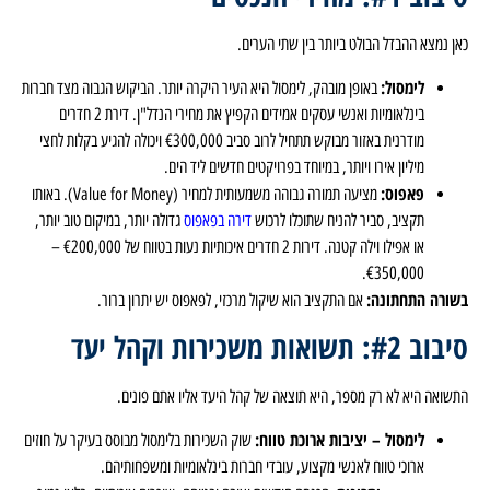
כאן נמצא ההבדל הבולט ביותר בין שתי הערים.
לימסול:
באופן מובהק, לימסול היא העיר היקרה יותר. הביקוש הגבוה מצד חברות
בינלאומיות ואנשי עסקים אמידים הקפיץ את מחירי הנדל"ן. דירת 2 חדרים
מודרנית באזור מבוקש תתחיל לרוב סביב €300,000 ויכולה להגיע בקלות לחצי
מיליון אירו ויותר, במיוחד בפרויקטים חדשים ליד הים.
פאפוס:
מציעה תמורה גבוהה משמעותית למחיר (Value for Money). באותו
תקציב, סביר להניח שתוכלו לרכוש
דירה בפאפוס
גדולה יותר, במיקום טוב יותר,
או אפילו וילה קטנה. דירות 2 חדרים איכותיות נעות בטווח של €200,000 –
€350,000.
בשורה התחתונה:
אם התקציב הוא שיקול מרכזי, לפאפוס יש יתרון ברור.
סיבוב #2: תשואות משכירות וקהל יעד
התשואה היא לא רק מספר, היא תוצאה של קהל היעד אליו אתם פונים.
לימסול – יציבות ארוכת טווח:
שוק השכירות בלימסול מבוסס בעיקר על חוזים
ארוכי טווח לאנשי מקצוע, עובדי חברות בינלאומיות ומשפחותיהם.