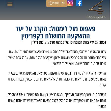
חייגו עכשיו
הנכסים שלנו
דף הבית
פאפוס מול לימסול: הקרב על יעד
ההשקעה המושלם בקפריסין
נכתב על ידי צוות המומחים של קבוצת ארבע עונות נדל"ן
עבור המשקיע הישראלי, ההתלבטות של לימסול או פאפוס היא כמעט בלתי נמנעת. שתי
ערי החוף המרכזיות של קפריסין מושכות אליהן משקיעים מכל העולם, אך כל אחת מציעה
סיפור אחר, הזדמנות שונה, ואופי ייחודי לחלוטין.
אז איפה כדאי יותר לקנות דירה בקפריסין? התשובה, כפי שאנו מאמינים מניסיוננו בליווי
מאות משקיעים, אינה "איזו עיר טובה יותר", אלא "איזו עיר נכונה
עבורך
ועבור המטרות
שלך".
במאמר הזה, נערוך השוואה מעמיקה, ראש בראש, בין שתי הטיטאניות. נצלול למספרים,
ננתח את האווירה ונספק לכם את כל הכלים לקבל החלטה מושכלת שתשרת אתכם לשנים
הבאות.