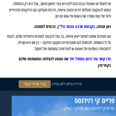
אז לימסול או פאפוס? הבנת ההבדלים היא צעד ראשון וחשוב, אבל היא רק ההתחלה.
המסע להשקעה מוצלחת דורש הכוונה אישית, היכרות מעמיקה עם פרויקטים ספציפיים
וליווי של צוות שמכיר את השטח וחי אותו יום יום.
כאן אנחנו,
בקבוצת ארבע עונות נדל"ן
, נכנסים לתמונה.
אנו מזמינים אתכם לשיחת ייעוץ אישית, בה נוכל להקשיב למטרות הייחודיות שלכם, לענות
על כל השאלות, ולהתאים לכם אסטרטגיית השקעה מדויקת – בין אם היא מובילה
לרחובותיה השלווים של פאפוס או לשדרותיה התוססות של לימסול.
צרו קשר עוד היום ונתחיל יחד
את המסע להצלחה המשותפת שלכם
בקפריסין.
צרו איתי קשר
שירות מלא ללא עלות
פריים קי רזידנסס
פריים קי רזידנסס הוא פרויקט בוטיק...