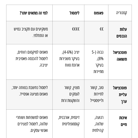
קטגוריה
פאפוס
לימסול
למי זה מתאים יותר?
עלות
€€
€€€€
משקיעים עם תקציב גמיש
או התחלתי.
הנכסים
פוטנציאל
גבוה (5-
יציב (4-6%),
פאפוס למיקסום רווחים,
8%),
בעיקר משכירות
לימסול להכנסה פאסיבית
תשואה
בעיקר
ארוכת טווח
יציבה.
מתיירות
פוטנציאל
טוב, קשור
מצוין, קשור
לימסול נחשבת בטוחה יותר,
לתיירות
לעסקים
פאפוס מציעה אפסייד.
עליית
ולייפסטייל
והשקעות זרות
ערך
איכות
רגועה,
דינמית, אורבנית,
פאפוס למשפחות ושוחרי
שלווה,
קוסמופוליטית
שלווה, לימסול לצעירים
חיים
קהילתית
ואנשי עסקים.