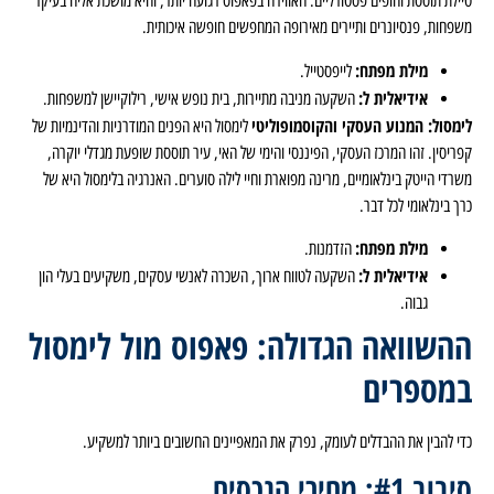
טיילת תוססת וחופים פסטורליים. האווירה בפאפוס רגועה יותר, והיא מושכת אליה בעיקר
משפחות, פנסיונרים ותיירים מאירופה המחפשים חופשה איכותית.
מילת מפתח:
לייפסטייל.
אידיאלית ל:
השקעה מניבה מתיירות, בית נופש אישי, רילוקיישן למשפחות.
לימסול: המנוע העסקי והקוסמופוליטי
לימסול היא הפנים המודרניות והדינמיות של
קפריסין. זהו המרכז העסקי, הפיננסי והימי של האי, עיר תוססת שופעת מגדלי יוקרה,
משרדי הייטק בינלאומיים, מרינה מפוארת וחיי לילה סוערים. האנרגיה בלימסול היא של
כרך בינלאומי לכל דבר.
מילת מפתח:
הזדמנות.
אידיאלית ל:
השקעה לטווח ארוך, השכרה לאנשי עסקים, משקיעים בעלי הון
גבוה.
ההשוואה הגדולה: פאפוס מול לימסול
במספרים
כדי להבין את ההבדלים לעומק, נפרק את המאפיינים החשובים ביותר למשקיע.
סיבוב #1: מחירי הנכסים