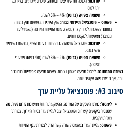
יתרונות:
הכנסה חודשית יציבה ובטוחה, שוכרים איכותיים, בלאי נמוך
יותר לנכס.
תשואה צפויה (ברוטו):
4% – 6% לשנה.
פאפוס – פוטנציאל תיירותי גבוה:
שוק השכירות בפאפוס חזק במיוחד
בתחום ההשכרות לטווח קצר (נופש). עונת התיירות הארוכה (מאפריל עד
נובמבר) מאפשרת למקסם רווחים.
יתרונות:
פוטנציאל לתשואה גבוהה יותר בעונת השיא, גמישות בשימוש
אישי בנכס.
תשואה צפויה (ברוטו):
5% – 8% לשנה (תלוי בניהול ושיעורי
תפוסה).
בשורה התחתונה:
לימסול מציעה ביטחון ויציבות. פאפוס מציעה פוטנציאל רווח גבוה
יותר, אך דורשת ניהול אקטיבי יותר.
סיבוב #3: פוטנציאל עליית ערך
לימסול:
כמרכז העסקים של המדינה, ההשקעות הזרות ממשיכות לזרום לעיר, מה
שמבטיח ביקושים קשיחים ופוטנציאל יציב לעליית ערך בטווח הארוך. צמיחתה
מוכחת ועקבית.
פאפוס:
עליית הערך בפאפוס קשורה קשר הדוק לצמיחת ענף התיירות