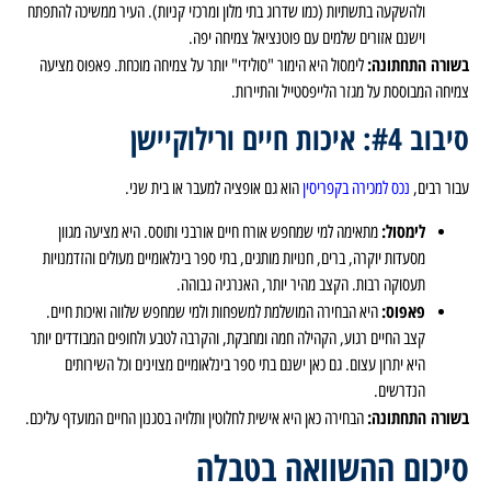
ולהשקעה בתשתיות (כמו שדרוג בתי מלון ומרכזי קניות). העיר ממשיכה להתפתח
וישנם אזורים שלמים עם פוטנציאל צמיחה יפה.
בשורה התחתונה:
לימסול היא הימור "סולידי" יותר על צמיחה מוכחת. פאפוס מציעה
צמיחה המבוססת על מגזר הלייפסטייל והתיירות.
סיבוב #4: איכות חיים ורילוקיישן
עבור רבים,
נכס למכירה בקפריסין
הוא גם אופציה למעבר או בית שני.
לימסול:
מתאימה למי שמחפש אורח חיים אורבני ותוסס. היא מציעה מגוון
מסעדות יוקרה, ברים, חנויות מותגים, בתי ספר בינלאומיים מעולים והזדמנויות
תעסוקה רבות. הקצב מהיר יותר, האנרגיה גבוהה.
פאפוס:
היא הבחירה המושלמת למשפחות ולמי שמחפש שלווה ואיכות חיים.
קצב החיים רגוע, הקהילה חמה ומחבקת, והקרבה לטבע ולחופים המבודדים יותר
היא יתרון עצום. גם כאן ישנם בתי ספר בינלאומיים מצוינים וכל השירותים
הנדרשים.
בשורה התחתונה:
הבחירה כאן היא אישית לחלוטין ותלויה בסגנון החיים המועדף עליכם.
סיכום ההשוואה בטבלה