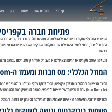
דף הבית
הנכסים שלנו
אודות
מגזין
פאפ
פתיחת חברה בקפריסין
הימים שבהם בעלי עסקים ויזמים בישראל השלימו בהכנעה עם נטל מס כבד, בירוקרטיה סבוכה ור
אחת מתל אביב, ממתין ליזמים הישראלים אחד המקלטים העסקיים האטרקטיביים והלגיטימיים ביו
ביבשת.
רגע לפני שאתם מקימים את המיזם הבא שלכם או מעבירים פעילות קיימת, ריכזנו עבורכם את ה
המודל הכלכלי: מס חברות ומעמד ה-Non-Dom
(Non-Domicile) עבור תושבים חדשים שאינם ילידי האי. סטטוס זה מעניק פטור מלא ממס על דיבידנדים ומשיכת רווחים למשך 17 שנים.
עבור יזם ישראלי, המשמעות היא שילוב עוצמתי: החברה משלמת מס נמוך על רווחיה, והבעלים י
פשטות בירוקרטית וגישה לשווקים גלובל