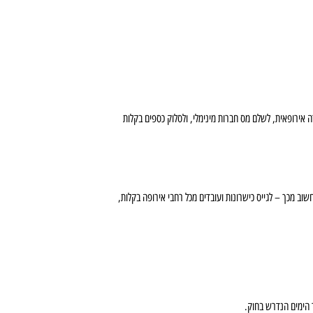
רה אירופאית, לשלם מס חברות מינימלי, ולסלוק כספים בקלות
יה רבות בוחרות להעתיק את המטה שלהן (Headquarters) או לפתוח סניף מרכזי בלימסול או בלרנקה. המהלך מאפשר להן ליהנות מהטבות מס ייחודיות על קניין רוחני (IP Box), וחשוב מכך – לגייס כישרונות ועובדים מכל רחבי אירופה בקלות,
 הימים הנדרש בחוק.