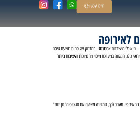
חייגו עכשיו
 לאירופה
יה – היא כלי הישרדות אסטרטגי. במרחק של פחות משעת טיסה
י כולו, המלווה במערכת מיסוי מהנמוכות והיציבות ביותר
. מס החברות בקפריסין עומד על 12.5% בלבד – אחד השיעורים הנמוכים ביותר באיחוד האירופי. מעבר לכך, המדינה מציעה את סטטוס ה"נון-דום"