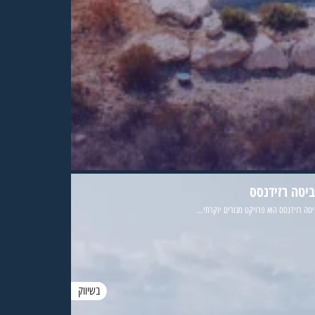
ביטה רזידנסס
טה רזידנסס הוא פרויקט מגורים יוקרתי...
בשיווק