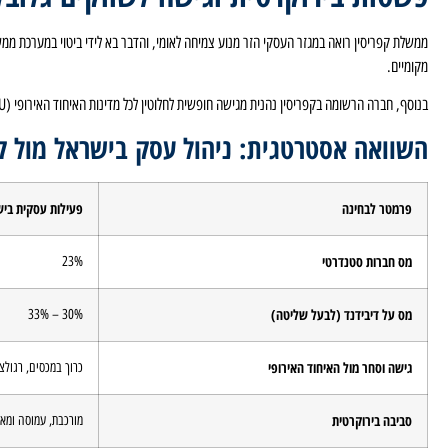
ממשלת קפריסין רואה במגזר העסקי הזר מנוע צמיחה לאומי, והדבר בא לידי ביטוי במערכת ממש
מקומיים.
בנוסף, חברה הרשומה בקפריסין נהנית מגישה חופשית לחלוטין לכל מדינות האיחוד האירופי (EU), חוקי סחר ברורים, והגנה משפטית מלאה, מה שמקל מאוד על עבודה מול ספקים ולקוחות בינלאומיים.
השוואה אסטרטגית: ניהול עסק בישראל מול קפ
פרמטר לבחינה
פעילות עסקית בי
מס חברות סטנדרטי
23%
מס על דיבידנד (לבעל שליטה)
30% – 33%
גישה וסחר מול האיחוד האירופי
כרוך במכסים, רגולצ
סביבה בירוקרטית
מורכבת, עמוסה ומאו