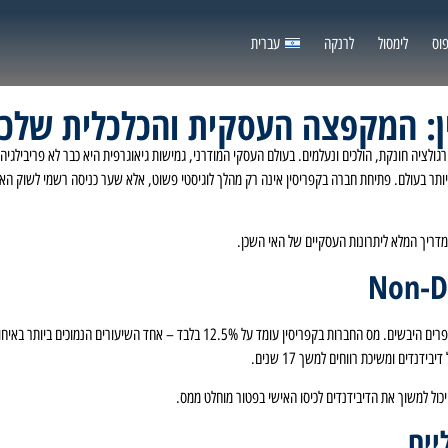
וס
לימסול
לרנקה
עברית
: המקפצה העסקית והכלכלית שלכם
גולציה חונקת, הולכים ונעלמים. בעולם העסקי המודרני, גמישות גיאוגרפית היא כבר לא פריבילג
תר בעולם. פתיחת חברה בקפריסין אינה רק מהלך לוגיסטי פשוט, אלא שער כניסה רשמי לשוק האירופ
מדריך המלא ליתרונות העסקיים של האי השכן.
הסיבה הראשונה והבולטת ביותר לכך שקפריסין הפכה למוקד עסקי וטכנולוגי בינלאומי היא המספרים היבשים
כול למשוך את הדיבידנדים לכיסו האישי בפטור מוחלט ממס.
יים