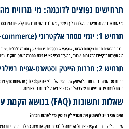
תרחישים נפוצים לדוגמה: מי מרוויח מה
כדי לתת לכם תמונה מציאותית של התהליך בשטח, כדאי לבחון שני תרחישים קלאסיים המבוססי
תרחיש 1: יזמי מסחר אלקטרוני (E-commerce) ונוודים דיגיטליים
יזמים המנהלים חנויות מקוונות באמזון, שופיפיי או מספקים שירותי ייעוץ ותוכנה גלובליים, א
מול מערכות בנקאיות מתקדמות. עבורם, המעבר הפיזי לאי או ניהול החברה בשלט רחוק מייצרים
תרחיש 2: חברות הייטק וסטארט-אפים בשלבי צמיחה
הודות לוויזות עבודה ייעודיות שהממשל הקפריסאי מעניק לחברות בינלאומיות.
שאלות ותשובות (FAQ) בנושא הקמת עסק בקפריסין
האם אני חייב להעתיק את מגוריי לקפריסין כדי לפתוח חברה?
לא. ניתן להקים חברה קפריסאית ולנהל אותה לחלוטין מרחוק. עם זאת, כדי ליהנות מהטבות המ