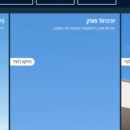
יוניברסל פארק
היי
יוניברסל פארק רזידנססבאזור המבוקש ביותר בפאפוס...
הייל
עדי
פרויקט בלעדי