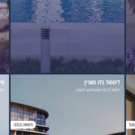
לימסול בלו מארין
סי
לימסול בלו מרין תוכנן להפוך לכתובת...
סיבי
Sol
תשואה גבוהה