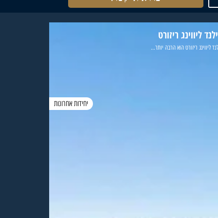
לנד ליווינג ריזורט
נד ליווינג ריזורט הוא הרבה יותר...
יחידות אחרונות