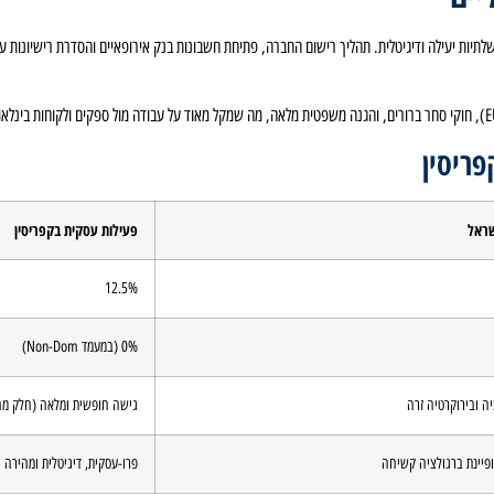
לתיות יעילה ודיגיטלית. תהליך רישום החברה, פתיחת חשבונות בנק אירופאיים והסדרת רישיונות ע
ריסין
שראל
פעילות עסקית בקפריסין
12.5%
0% (במעמד Non-Dom)
יה ובירוקרטיה זרה
גישה חופשית ומלאה (חלק מהא
פיינת ברגולציה קשיחה
פרו-עסקית, דיגיטלית ומהירה