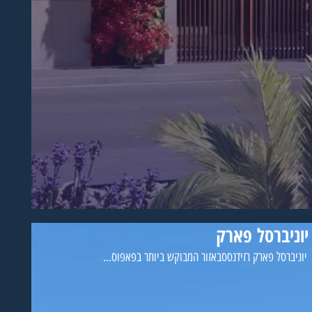
יוניברסל פארק
יוניברסל פארק רזידנססבאזור המבוקש ביותר בפאפוס...