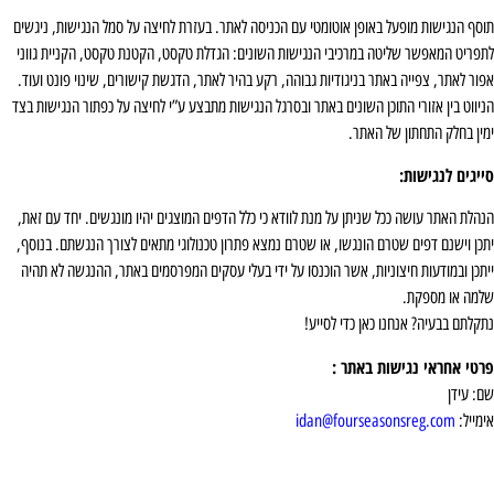
וסף הנגישות מופעל באופן אוטומטי עם הכניסה לאתר. בעזרת לחיצה על סמל הנגישות, ניגשים
תפריט המאפשר שליטה במרכיבי הנגישות השונים: הגדלת טקסט, הקטנת טקסט, הקניית גווני
פור לאתר, צפייה באתר בניגודיות גבוהה, רקע בהיר לאתר, הדגשת קישורים, שינוי פונט ועוד.
ניווט בין אזורי התוכן השונים באתר ובסרגל הנגישות מתבצע ע”י לחיצה על כפתור הנגישות בצד
מין בחלק התחתון של האתר.
ייגים לנגישות:
נהלת האתר עושה ככל שניתן על מנת לוודא כי כלל הדפים המוצגים יהיו מונגשים. יחד עם זאת,
תכן וישנם דפים שטרם הונגשו, או שטרם נמצא פתרון טכנולוגי מתאים לצורך הנגשתם. בנוסף,
יתכן ובמודעות חיצוניות, אשר הוכנסו על ידי בעלי עסקים המפרסמים באתר, ההנגשה לא תהיה
למה או מספקת.
תקלתם בבעיה? אנחנו כאן כדי לסייע!
רטי אחראי נגישות באתר :
ם: עידן
ימייל:
idan@fourseasonsreg.com