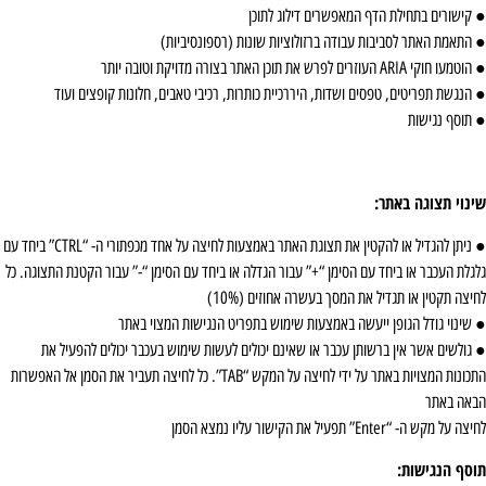
 קישורים בתחילת הדף המאפשרים דילוג לתוכן
 התאמת האתר לסביבות עבודה ברזולוציות שונות (רספונסיביות)
מעו חוקי ARIA העוזרים לפרש את תוכן האתר בצורה מדויקת וטובה יותר
 הנגשת תפריטים, טפסים ושדות, היררכיית כותרות, רכיבי טאבים, חלונות קופצים ועוד
 תוסף נגישות
ינוי תצוגה באתר:
● ניתן להגדיל או להקטין את תצוגת האתר באמצעות לחיצה על אחד מכפתורי ה- “CTRL” ביחד עם
לגלת העכבר או ביחד עם הסימן “+” עבור הגדלה או ביחד עם הסימן “-” עבור הקטנת התצוגה. כל
יצה תקטין או תגדיל את המסך בעשרה אחוזים (10%)
 שינוי גודל הגופן ייעשה באמצעות שימוש בתפריט הנגישות המצוי באתר
 גולשים אשר אין ברשותן עכבר או שאינם יכולים לעשות שימוש בעכבר יכולים להפעיל את
התכונות המצויות באתר על ידי לחיצה על המקש “TAB”. כל לחיצה תעביר את הסמן אל האפשרות
באה באתר
צה על מקש ה- “Enter” תפעיל את הקישור עליו נמצא הסמן
וסף הנגישות: