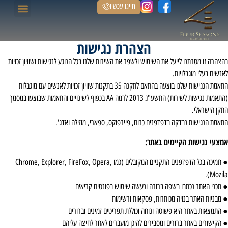
חייגו עכשיו
הנכסים שלנו
הצהרת נגישות
הצהרה זו מטרתנו לייעל את השימוש ולשפר את השירות שלנו בכל הנוגע לנגישות ושוויון זכויות
נשים בעלי מוגבלויות.
התאמת הנגישות שלנו בוצעה בהתאם לתקנה 35 בתקנות שוויון זכויות לאנשים עם מוגבלות
(התאמות נגישות לשירות) התשע"ג 2013 לרמה AA בכפוף לשינויים והתאמות שבוצעו במסמך
תקן הישראלי.
תאמת הנגישות נבדקה בדפדפנים כרום, פיירפוקס, ספארי, מוזילה ואדג'.
מצעי נגישות הקיימים באתר:
● תמיכה בכל הדפדפנים התקניים המקובלים (כמו Chrome, Explorer, FireFox, Opera,
Mozila
 תכני האתר נכתבו בשפה ברורה ונעשה שימוש בפונטים קריאים
 מבניות האתר בנויה מכותרות, פסקאות ורשימות
 התמצאות באתר היא פשוטה ונוחה וכוללת תפריטים זמינים וברורים
 הקישורים באתר ברורים ומסבירים להיכן מועברים לאחר לחיצה עליהם