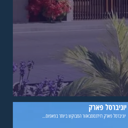
יוניברסל פארק
יוניברסל פארק רזידנססבאזור המבוקש ביותר בפאפוס...