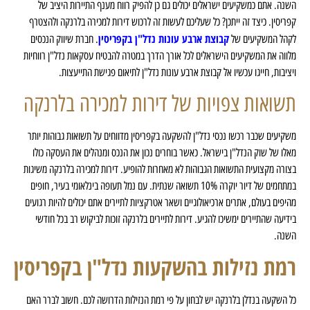
השנה. אתם כמשקיעים ישראלים יכולים גם כן להפיק רווח מענף התיירות היציב של
קפריסין. כיצד זה ייתכן? כל שעליכם לעשות זה לרכוש דירות למכירה בלרנקה ולהצטרף
קבוצת ארבע עונות נדל"ן בקפריסין
לקהל המשקיעים של
. חברת שיווק הנכסים
מלווה את המשקיעים הישראלים לכל אורך הדרך במטרה להבטיח עסקאות נדל"ן רווחיות
ויציבות, חייגו עכשיו אל קבוצת ארבע עונות נדל"ן לתיאום פגישת התייעצות.
תשואות צפויות של דירות למכירה בלרנקה
משקיעים שכבר רכשו נכסי נדל"ן להשקעה בקפריסין מדווחים על תשואות גבוהות יותר
מאלו של שוק הנדל"ן בישראל. כאשר בוחרים נכון את הנכס ומנהלים את העסקה כולו
בצורה מקצועית התשואות הגבוהות לא מאחרות להופיע. דירות למכירה בלרנקה משיגות
במתחמים של דיור יוקרה 10% תשואה שנתית. עם נמל תעופה בינלאומי בעיר, חופים
מהיפים בעולם, אתרים ארכיאולוגיים ושאר אטרקציות לתיירים אתם יכולים להיות רגועים
בידיעה שהתיירים ימשיכו להגיע. דירות לתיירים בלרנקה זוכות לביקוש רב בכל חודשי
השנה.
רמת נזילות בהשקעות נדל"ן בקפריסין
כל השקעה בנדלן בלרנקה יש לבחון על פי רמת הנזילות הדרושה לכם. חשוב לברר האם