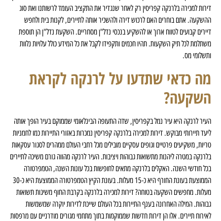
דירות למכירה בלרנקה קפריסין רק לאחר שנגדיר את התקציב העומד לרשותנו ואת סוג
ההשקעה. אתם בוחרים האם לרכוש דירה ולהשכיר אותה לתיירים, לקנות בית ולחפש
דיירים קבועים לטווח ארוך או להשקיע בנכסי נדל"ן מסחריים. השקעת נדל"ן הן תוספת
משתלמת לכל תיק השקעות. תהיו חכמים ותקפידו לקבל את כל המידע כולל עלויות נלוות
ותשלומי מס.
מה כדאי שתדעו על לרנקה לקראת
השקעה?
העיר לרנקה היא עיר נמל בקפריסין, שדה התעופה הבינלאומי שממוקם בעיר הופך אותה
ליעד תיירותי מבוקש. דירות למכירה בלרנקה קפריסין נמכרות באזורי התיירות כמו לחמניות
טריות, משקיעים פרטיים וגופים עסקיים מובילים מכל רחבי העולם ממהרים לסגור עסקאות
בלרנקה במטרה ליהנות מתשואות גבוהות ויציבות. העיר לרנקה מהווה גורם משיכה לתיירים
בכל חודשי השנה. האקלים בלרנקה מתאים לחופשות בכל עונות השנה, הטמפרטורה
הממוצעת בעונת החורף היא כ-15 מעלות. בעונת הקיץ הטמפרטורה הממוצעת היא כ-30
מעלות. מחפשים השקעה בטוחה? דירות למכירה בלרנקה בקרבת החוף משיגות תשואות
גבוהות. המילה האחרונה בענף התיירות בכל העולם שייכת לדירות יוקרה שמשמשות
לאירוח תיירים. אלו הן דירות חדשות שממוקמות בתוך מתחמי מגורים מודרניים עם מרפסות