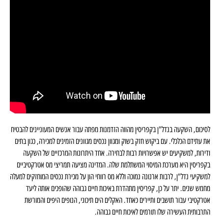
לסיכום, השקעה בנדל"ן בקפריסין מהווה הזדמנות מפתה עבור אנשים המעוניינים להבטיח
את עתידם הכלכלי. עם ביקוש חזק בשוק ומגוון נכסים מגוונים הזמינים למכירה, כגון בתים
ודירות, למשקיעים יש אפשרויות רבות לבחירה. אחד היתרונות המרכזיים של השקעה
בקפריסין היא מערכת המיסוי המשתלמת שלה. המדינה מציעה תמריצי מס אטרקטיביים
למשקיעי נדל"ן, לרבות ארנונה נמוכה וללא מס רווחי הון על מכירת נכסים המוחזקים למעלה
מחמש שנים. יתר על כן, קפריסין מתהדרת באיכות חיים גבוהה שהופכים אותה ליעד
אטרקטיבי עבור תושבים ותיירים כאחד. האקלים הים תיכוני, הנופים היפים והמורשת
התרבותית העשירה שלו תורמים לאיכות חיים גבוהה.