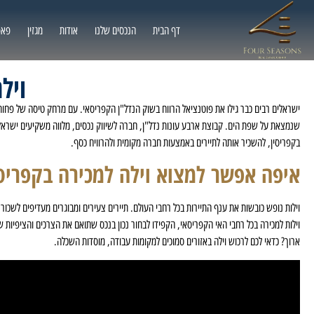
דף הבית
הנכסים שלנו
אודות
מגזין
פאפ
ויל
ישראלים רבים כבר גילו את פוטנציאל הרווח בשוק הנדל"ן הקפריסאי. עם מרחק טיסה של פחות
שנמצאת על שפת הים. קבוצת ארבע עונות נדל"ן, חברה לשיווק נכסים, מלווה משקיעים ישראלי
בקפריסין, להשכיר אותה לתיירים באמצעות חברה מקומית ולהרוויח כסף.
איפה אפשר למצוא וילה למכירה בקפריסי
וילות נופש כובשות את ענף התיירות בכל רחבי העולם. תיירים צעירים ומבוגרים מעדיפים לשכור
וילות למכירה בכל רחבי האי הקפריסאי, הקפידו לבחור נכון בנכס שתואם את הצרכים והציפיות ש
ארוך? כדאי לכם לרכוש וילה באזורים סמוכים למקומות עבודה, מוסדות השכלה.