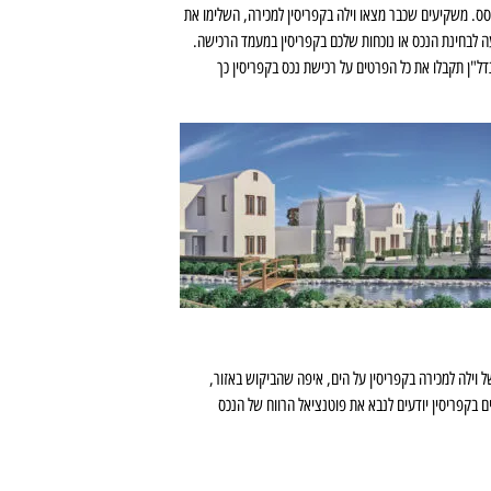
ס. משקיעים שכבר מצאו וילה בקפריסין למכירה, השלימו את
ה לבחינת הנכס או נוכחות שלכם בקפריסין במעמד הרכישה.
ל"ן תקבלו את כל הפרטים על רכישת נכס בקפריסין כך
ם זוכות לביקוש רב ומציגות תשואות של 5% עד 8% בשנה. דירה מודרנית במתחם מפואר עשויה להניב תשואה של כ-10%. המיקום של וילה למכירה בקפריסין על הים, איפה שהביקוש באזור,
 בקפריסין יודעים לנבא את פוטנציאל הרווח של הנכס