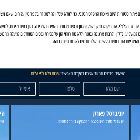
 את היסטוריית היזם ואיכות המפרט הטכני, כדי לוודא שכל וילה למכירה בקפריסין על הים שאנו מצ
ידם הכלכלי. עם ביקוש חזק בשוק ומגוון נכסים מגוונים הזמינים למכירה, כגון בתים ודירות, למש
קיעי נדל"ן, לרבות ארנונה נמוכה וללא מס רווחי הון על מכירת נכסים המוחזקים למעלה מחמש ש
 והמורשת התרבותית העשירה שלו תורמים לאיכות חיים גבוהה.
השאירו פרטים ונחזור אליכם בהקדם האפשרי
שירות מלא ללא עלות
יוניברסל פארק
היי
יוניברסל פארק רזידנססבאזור המבוקש ביותר בפאפוס...
הייל