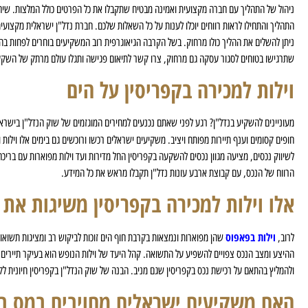
ניהול של התהליך עם חברה מקצועית ואמינה מבטיח שתקבלו את כל הפרטים כולל המלצות. שיח
התהליך והתחילו לראות רווחים יוכלו לענות על כל השאלות שלכם. חברת נדל"ן ישראלית מקצו
ניתן להשלים את ההליך כולו מרחוק. בשל הקרבה הגיאוגרפית רוב המשקיעים בוחרים לפחות בה
שתרגישו בטוחים לסגור עסקה גם מרחוק, צרו קשר לתיאום פגישה ותגלו עולם מרתק של השקעו
וילות למכירה בקפריסין על הים
מעוניינים להשקיע בנדל"ן? רגע לפני שאתם נכנעים למחירים המוגזמים של שוק הנדל"ן בישרא
חופים קסומים וענף תיירות מפותח ויציב. משקיעים ישראלים רכשו ורוכשים גם בימים אלו וילות 
לשיווק נכסים, מציעה מגוון נכסים להשקעה בקפריסין החל מדירות ועד וילות מפוארות עם בר
הרווח של הנכס, עם קבוצת ארבע עונות נדל"ן תקבלו מראש את כל המידע.
אלו וילות למכירה בקפריסין משיגות את 
וילות בפאפוס
לרוב,
ההיצע ומצב הנכס צפויים להשפיע על התשואה. קהל היעד של וילות הנופש הוא בעיקר תיירים 
ולהמליץ בהתאם על רכישת נכס בקפריסין שגם מניב. הבנה של שוק הנדל"ן בקפריסין חיונית לקב
האם משקיעים ישראלים מחויבים במס בע