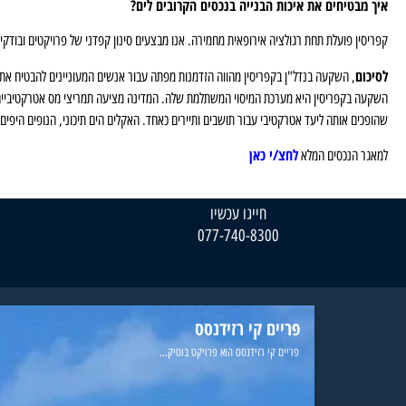
איך מבטיחים את איכות הבנייה בנכסים הקרובים לים?
קפריסין פועלת תחת רגולציה אירופאית מחמירה. אנו מבצעים סינון קפדני של פרויקטים ובודקים
לסיכום
, השקעה בנדל"ן בקפריסין מהווה הזדמנות מפתה עבור אנשים המעוניינים להבטיח את עת
השקעה בקפריסין היא מערכת המיסוי המשתלמת שלה. המדינה מציעה תמריצי מס אטרקטיביים למש
שהופכים אותה ליעד אטרקטיבי עבור תושבים ותיירים כאחד. האקלים הים תיכוני, הנופים היפים
לחצ/י כאן
למאגר הנכסים המלא
חייגו עכשיו
077-740-8300
פריים קי רזידנסס
פריים קי רזידנסס הוא פרויקט בוטיק...