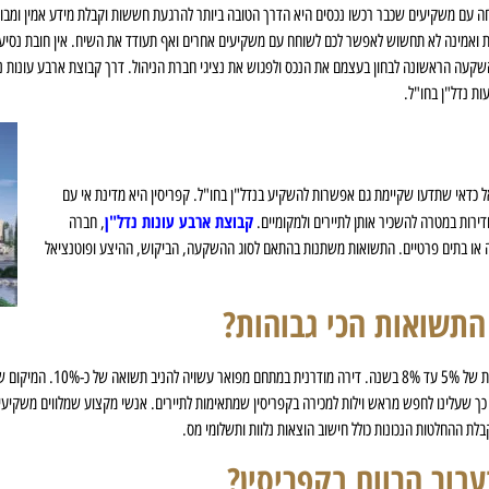
ה עם משקיעים שכבר רכשו נכסים היא הדרך הטובה ביותר להרגעת חששות וקבלת מידע אמין ומבוס
עית ואמינה לא תחשוש לאפשר לכם לשוחח עם משקיעים אחרים ואף תעודד את השיח. אין חובת נסיע
שקעה הראשונה לבחון בעצמם את הנכס ולפגוש את נציגי חברת הניהול. דרך קבוצת ארבע עונות נד
ת נדל"ן בחו"ל.
ל כדאי שתדעו שקיימת גם אפשרות להשקיע בנדל"ן בחו"ל. קפריסין היא מדינת אי עם
קבוצת ארבע עונות נדל"ן
ודירות במטרה להשכיר אותן לתיירים ולמקומיים.
, חברה
יכה או בתים פרטיים. התשואות משתנות בהתאם לסוג ההשקעה, הביקוש, ההיצע ופוטנציאל
התשואות הכי גבוהות?
שהן מפוארות ונמצאות בקרבת חוף הי
כך שעלינו לחפש מראש וילות למכירה בקפריסין שמתאימות לתיירים. אנשי מקצוע שמלווים משקיעים
לת ההחלטות הנכונות כולל חישוב הוצאות נלוות ותשלומי מס.
בור הרווח בקפריסין?