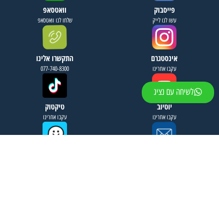
פייסבוק
וואטסאפ
עשו לנו לייק
שלחו לנו וואטסאפ
אינסטגרם
התקשרו אלינו
עקבו אחרינו
077-740-8300
לשיחה עם נציג
יוטיוב
טיקטוק
עקבו אחרינו
עקבו אחרינו
שלחו לנו מייל
נווט לכתובת
info@fourseasonsreg.com
ז'בוטינסקי 9 בני ברק
מגדל הכשרת הישוב
השאירו פרטים ונחזור אליכם בהקדם
האפשרי