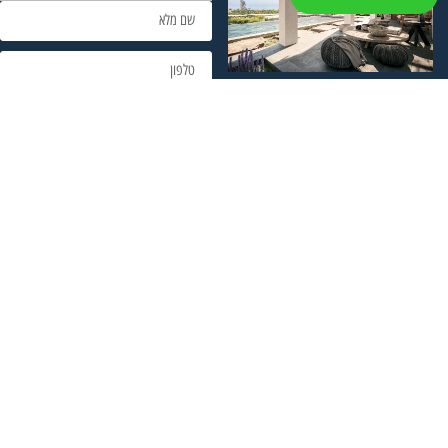
צרו איתי קשר!
סניף - מרכז
סניף - צפון
סניף - פאפוס
35725024048+
0777408300
0777408300
ניווט מהיר
שירותינו
מידע נוסף
דף הבית
המדריך המלא למשקיע: כל
מפת אתר