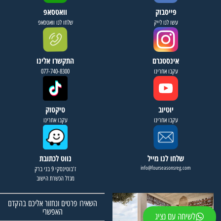
פייסבוק
וואטסאפ
עשו לנו לייק
שלחו לנו וואטסאפ
אינסטגרם
התקשרו אלינו
עקבו אחרינו
077-740-8300
יוטיוב
טיקטוק
עקבו אחרינו
עקבו אחרינו
שלחו לנו מייל
נווט לכתובת
info@fourseasonsreg.com
ז'בוטינסקי 9 בני ברק
מגדל הכשרת הישוב
השאירו פרטים ונחזור אליכם בהקדם
האפשרי
לשיחה עם נציג