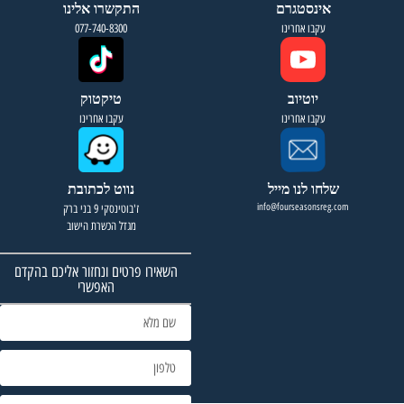
אינסטגרם
התקשרו אלינו
עקבו אחרינו
077-740-8300
יוטיוב
טיקטוק
עקבו אחרינו
עקבו אחרינו
שלחו לנו מייל
נווט לכתובת
info@fourseasonsreg.com
ז'בוטינסקי 9 בני ברק
מגדל הכשרת הישוב
השאירו פרטים ונחזור אליכם בהקדם
האפשרי