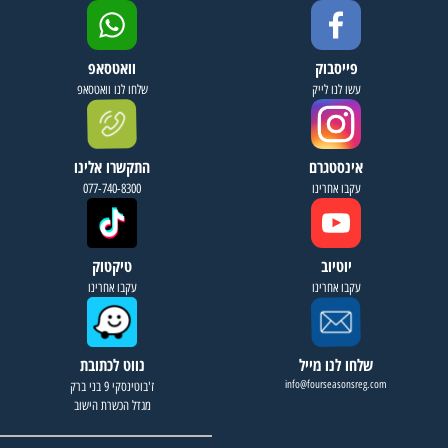
פייסבוק
וואטסאפ
עשו לנו לייק
שלחו לנו וואטסאפ
אינסטגרם
התקשרו אלינו
עקבו אחרינו
077-740-8300
יוטיוב
טיקטוק
עקבו אחרינו
עקבו אחרינו
שלחו לנו מייל
נווט לכתובת
info@fourseasonsreg.com
ז'בוטינסקי 9 בני ברק
מגדל הכשרת הישוב