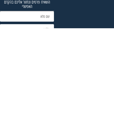
השאירו פרטים ונחזור אליכם בהקדם
האפשרי
צרו איתי קשר!
סניף - מרכז
סניף - צפון
סניף - פאפוס
35725024048+
0777408300
0777408300