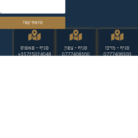
צרו איתי קשר!
סניף - מרכז
סניף - צפון
סניף - פאפוס
35725024048+
0777408300
0777408300
ניווט מהיר
שירותינו
מידע נוסף
דף הבית
המדריך המלא למשקיע: כל
מפת אתר
מה שצריך לדעת על השקעות
הנכסים שלנו
מפת פרויקטים
נדל"ן בקפריסין
אודות
מדיניות פרטיות
דירות למכירה בפאפוס
פאפוס
הצהרת נגישות
קפריסין
לימסול
תנאי שימוש באתר
דירות למכירה בלימסול
לרנקה
קפריסין
מגזין
דירות למכירה בלרנקה
קריירה
קפריסין
English
וילה למכירה בקפריסין על הים