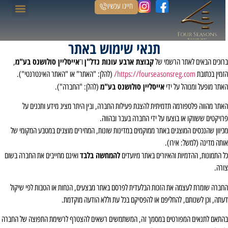
חייגו עכשיו
תנאי שימוש באתר
קבוצת ארבע עונות נדל"ן
אייסליין סולושנס בע"מ
רוכים הבאים לאתר הרשמי של
ו־
,
זמין בכתובת
https://fourseasonsreg.com/
(להלן: "האתר" או "האתר האינטרנטי").
אייסליין סולושנס בע"מ
אתר מופעל ומנוהל על ידי
(להלן: "החברה").
אתר מהווה פלטפורמה תדמיתית להצגת פעילות החברה, ובין היתר מציג מידע ותכנים על
רויקטים ששווקו או בוצעו על ידי החברה בעבר ובהווה.
כיוון שהנכסים המוצגים באתר ממוקמים במדינות שונות, המחירים מוצגים במטבע המקומי של
ותה מדינה (למשל: אירו).
להמחשה בלבד
ל התמונות, ההדמיות והאיורים באתר מיועדים
ואינם מחייבים את החברה בשום
ורה.
חברה שומרת לעצמה את הזכות הבלעדית לפרסם באתר מבצעים, הנחות או הטבות לפי שיקול
עתה, וכן לשנותם, להחליפם או להפסיקם בכל עת וללא הודעה מוקדמת.
התאם לתנאים המפורטים במסמך זה, המשתמשים רשאים להצטרף לרשימת התפוצה של החברה