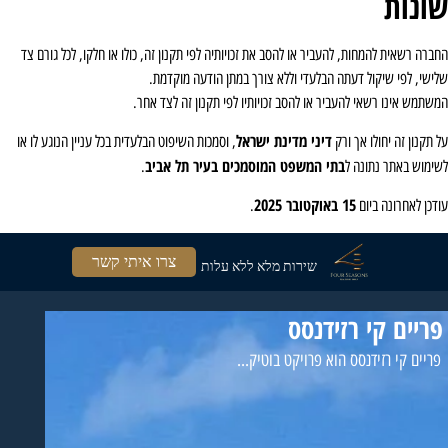
ונות
ברה רשאית להמחות, להעביר או להסב את זכויותיה לפי תקנון זה, כולו או חלקו, לכל גורם צד
לישי, לפי שיקול דעתה הבלעדי וללא צורך במתן הודעה מוקדמת.
משתמש אינו רשאי להעביר או להסב זכויותיו לפי תקנון זה לצד אחר.
דיני מדינת ישראל
 תקנון זה יחולו אך ורק
, וסמכות השיפוט הבלעדית בכל עניין הנוגע לו או
בתי המשפט המוסמכים בעיר תל אביב
שימוש באתר נתונה ל
.
15 באוקטובר 2025
ודכן לאחרונה ביום
.
צרו איתי קשר
שירות מלא ללא עלות
פריים קי רזידנסס
פריים קי רזידנסס הוא פרויקט בוטיק...