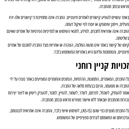
ראש ובכתב מהחברה.
אתר עשויים להופיע קישורים לאתרים חיצוניים. החברה אינה מתחייבת כי קישורים אלה יהיו
ילים, וייתכן שיסופקו או יוסרו לפי שיקול דעתה.
חברה אינה אחראית לתכנים, למידע, לתנאי השימוש או למדיניות הפרטיות של אתרים שאינם
שליטתה.
יומו של קישור באתר אינו מהווה המלצה, הצהרה או אחריות מצד החברה לתוכנם של אתרים
יצוניים, והסתמכות עליהם היא באחריות המשתמש בלבד.
כויות קניין רוחני
ל התכנים, המאמרים, התמונות, ההדמיות, הנתונים והחומרים המופיעים באתר נוצרו על ידי
חברה או מטעמה, והינם בבעלות מלאה של החברה.
סור להעתיק, לשכפל, לפרסם, לשדר, לשמור, להפיץ, למכור, להעניק רישיון או ליצור יצירות
גזרות מהתכנים שבאתר ללא אישור מפורש מראש ובכתב מהחברה.
כל התכנים מוצגים כפי שהם (AS-IS), לשימוש אישי בלבד, והחברה אינה אחראית לנכונותם,
דכניותם או התאמתם לצרכים ספציפיים של המשתמש.