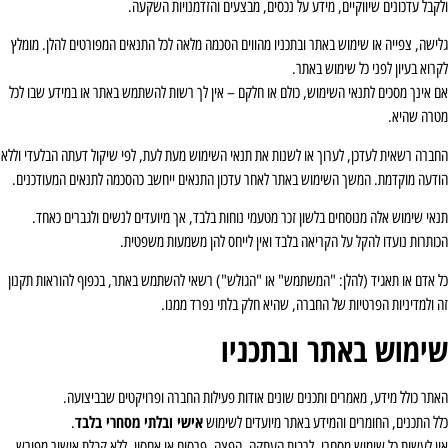
לקבל עדכונים שיווקיים, מידע על נכסים, מבצעים והזדמנויות השקעה.
לישה, צפייה או שימוש באתר ובתכניו מהווים הסכמה מלאה לכל התנאים המפורטים להלן. מומלץ
קרוא בעיון לפני כל שימוש באתר.
ם אינך מסכים לתנאי השימוש, כולם או חלקם – אין לך רשות להשתמש באתר או במידע שבו לכל
טרה שהיא.
חברה רשאית לעדכן, לערוך או לשנות את תנאי השימוש מעת לעת, לפי שיקול דעתה הבלעדי וללא
ודעה מוקדמת. המשך השימוש באתר לאחר עדכון התנאים ייחשב כהסכמה לתנאים המעודכנים.
נאי שימוש אלה מנוסחים בלשון זכר מטעמי נוחות בלבד, אך מיועדים לנשים ולגברים כאחד.
כותרות נועדו להקל על הקריאה בלבד ואין לייחס להן משמעות משפטית.
ל אדם או תאגיד (להלן: "המשתמש" או "הגולש") רשאי להשתמש באתר, בכפוף להוראות תקנון
ה ולמדיניות הפרטיות של החברה, שהיא חלק בלתי נפרד ממנו.
ימוש באתר ובתכניו
אתר כולל מידע, מאמרים ותכנים שונים אודות פעילות החברה ופרויקטים שבביצועה.
אישי ובלתי מסחרי בלבד
לל התכנים, החומרים והמידע באתר מיועדים לשימוש
.
ין לעשות כל שימוש מסחרי, לרבות העתקה, הפצה, פרסום או אחסון, ללא קבלת אישור מפורש