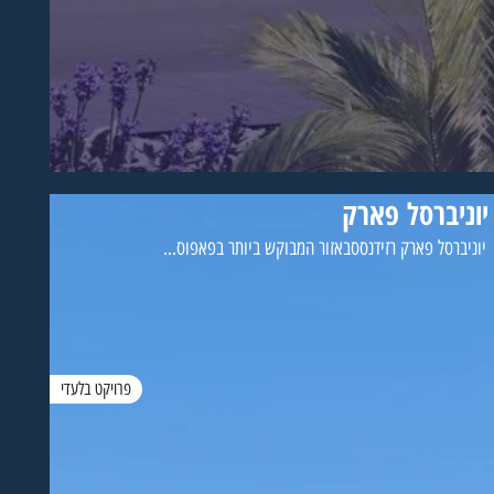
יוניברסל פארק
יוניברסל פארק רזידנססבאזור המבוקש ביותר בפאפוס...
פרויקט בלעדי