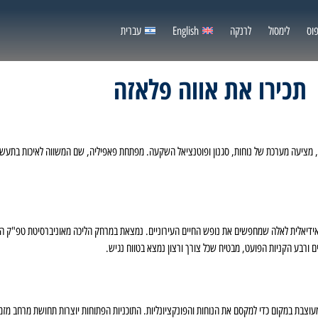
וס
לימסול
לרנקה
English
עברית
תכירו את אווה פלאזה
ם, מציעה מערכת של נוחות, סגנון ופוטנציאל השקעה. מפתחת פאפיליה, שם המשווה לאיכות בתעשיי
אידיאלית לאלה שמחפשים את נופש החיים העירוניים. נמצאת במרחק הליכה מאוניברסיטת טפ"ק 
 ורבע הקניות הפועט, מבטיח שכל צורך ורצון נמצא בטווח נגיש.
לאזה מציעה מגוון של דירות סטודיו, 1 ו-2 חדרי שינה, כל אחת מעוצבת במקום כדי למקסם את הנוחות והפונקציונליות. התוכניות הפתוחו