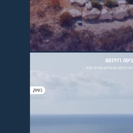
ביטה רזידנסס
טה רזידנסס הוא פרויקט מגורים יוקרתי...
בשיווק