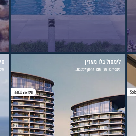
לימסול בלו מארין
סי
לימסול בלו מרין תוכנן להפוך לכתובת...
סיבי
Sol
תשואה גבוהה