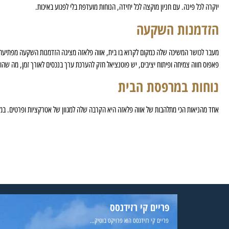
יוקרה לכל פינה. עם חניון מוקצה לכל יחידה, הנוחות מועדפת בלי לפגוע באיכות.
הזדמנות השקעה
מעבר לכושר המשיכה שלה כמקום לקרוא בו בית, אווה פלאזה מציגה הזדמנות השקעה מפתיעה.
פאפוס חווה צמיחה ופיתוח יציבים, יש פוטנציאל חזק להערכת ערך בנכסים לאורך זמן, מה שה
נוחות במרפסת הבית
אחד מהניאות הכי מתלהבות של אווה פלאזה היא הקרבה שלה למגוון של אטרקציות ופרטים. במרחק של 10 דקות הליכה, התושבים יכולים להשתקע בהיסטוריה העשירה של פפוס, לחקור את המרכז ההיסטורי המקסים שלה, את בי
פריים קי רזידנסס
פריים קי רזידנסס הוא פרויקט בוטיק...