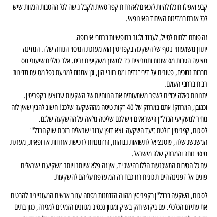
קבע ואפילו תוכלו להיות לזכאים לאזרחות קפריסאית ולקבל גישה לכל ההטבות הנלוות שיש
לכל אזרח במדינות האיחוד האירופאי.
זה פותח דלתות לטייל, לעבוד ולגור בחופשיות ברחבי אירופה.
יתרון משמעותי נוסף של השקעה בקפריסין הוא מערכת המיסוי הנוחה שלה. המדינה
מציעה הטבות מס שונות ותמריצים כדי למשוך משקיעים זרים. אלה כוללים שיעורי מס
חברות נמוכים, פטורים על דיבידנדים ומס רווחי הון, וכן אמנות למניעת כפל מס עם מדינות
רבות ברחבי העולם.
יתרונות כאלה יכולים לשפר משמעותית את הרווחיות של השקעות שבוצעו בקפריסין.
וכמובן, המרחק! אתם במרחק של 40 דקות טיסה מההשקעה שלכם! חשוב להבין שאין לזה
מחיר למשקיעי הנדל"ן הישראלים ויש לכם שליטה מלאה על ההשקעה שלכם.
לסיכום, קפריסין בולטת כיעד השקעה יוצא דופן עבור ישראלים בזכות שוק הנדל"ן
המשגשג שלה, פוטנציאל לתשואות גבוהות, הזדמנויות לרכישת אזרחות אירופאית, מערכת
מיסוי נוחה והמרחק שלה מישראל.
עם כל הסיבות המשכנעות הללו בהישג יד, אין זה פלא שיותר ויותר משקיעים ישראלים
פונים אל הפנינה הים תיכונית הזו כבחירה המועדפת עליהם להשקעות.
לסיכום, השקעה בנדל"ן בקפריסין מהווה הזדמנות מפתה עבור אנשים המעוניינים להבטיח
את עתידם הכלכלי. עם ביקוש חזק בשוק ומגוון נכסים מגוונים הזמינים למכירה, כגון בתים