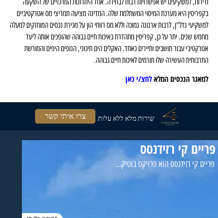
ודירות, למשקיעים יש אפשרויות רבות לבחירה. אחד היתרונות המרכזיים של השקעה
בקפריסין היא מערכת המיסוי המשתלמת שלה. המדינה מציעה תמריצי מס אטרקטיביים
למשקיעי נדל"ן, לרבות ארנונה נמוכה וללא מס רווחי הון על מכירת נכסים המוחזקים למעלה
מחמש שנים. יתר על כן, קפריסין מתהדרת באיכות חיים גבוהה שהופכים אותה ליעד
אטרקטיבי עבור תושבים ותיירים כאחד. האקלים הים תיכוני, הנופים היפים והמורשת
התרבותית העשירה שלו תורמים לאיכות חיים גבוהה.
למאגר הנכסים המלא
לחצ/י כאן
צרו איתי קשר
שירות מלא ללא עלות
פריים קי רזידנסס
פריים קי רזידנסס הוא פרויקט בוטיק...