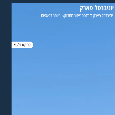
יוניברסל פארק
יוניברסל פארק רזידנססבאזור המבוקש ביותר בפאפוס...
פרויקט בלעדי