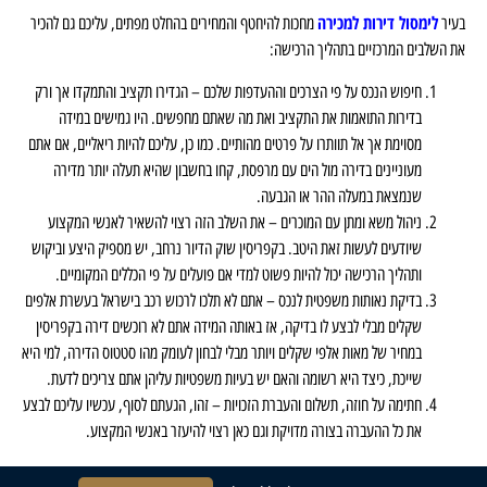
לימסול דירות למכירה
בעיר
מחכות להיחטף והמחירים בהחלט מפתים, עליכם גם להכיר
את השלבים המרכזיים בתהליך הרכישה:
חיפוש הנכס על פי הצרכים וההעדפות שלכם – הגדירו תקציב והתמקדו אך ורק
בדירות התואמות את התקציב ואת מה שאתם מחפשים. היו גמישים במידה
מסוימת אך אל תוותרו על פרטים מהותיים. כמו כן, עליכם להיות ריאליים, אם אתם
מעוניינים בדירה מול הים עם מרפסת, קחו בחשבון שהיא תעלה יותר מדירה
שנמצאת במעלה ההר או הגבעה.
ניהול משא ומתן עם המוכרים – את השלב הזה רצוי להשאיר לאנשי המקצוע
שיודעים לעשות זאת היטב. בקפריסין שוק הדיור נרחב, יש מספיק היצע וביקוש
ותהליך הרכישה יכול להיות פשוט למדי אם פועלים על פי הכללים המקומיים.
בדיקת נאותות משפטית לנכס – אתם לא תלכו לרכוש רכב בישראל בעשרת אלפים
שקלים מבלי לבצע לו בדיקה, אז באותה המידה אתם לא רוכשים דירה בקפריסין
במחיר של מאות אלפי שקלים ויותר מבלי לבחון לעומק מהו סטטוס הדירה, למי היא
שייכת, כיצד היא רשומה והאם יש בעיות משפטיות עליהן אתם צריכים לדעת.
חתימה על חוזה, תשלום והעברת הזכויות – זהו, הגעתם לסוף, עכשיו עליכם לבצע
את כל ההעברה בצורה מדויקת וגם כאן רצוי להיעזר באנשי המקצוע.