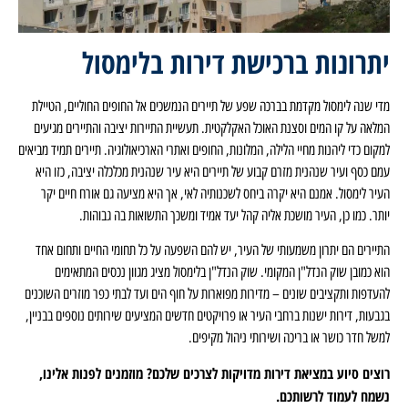
יתרונות ברכישת דירות בלימסול
מדי שנה לימסול מקדמת בברכה שפע של תיירים הנמשכים אל החופים החוליים, הטיילת
המלאה על קו המים וסצנת האוכל האקלקטית. תעשיית התיירות יציבה והתיירים מגיעים
למקום כדי ליהנות מחיי הלילה, המלונות, החופים ואתרי הארכיאולוגיה. תיירים תמיד מביאים
עמם כסף ועיר שנהנית מזרם קבוע של תיירים היא עיר שנהנית מכלכלה יציבה, כזו היא
העיר לימסול. אמנם היא יקרה ביחס לשכנותיה לאי, אך היא מציעה גם אורח חיים יקר
יותר. כמו כן, העיר מושכת אליה קהל יעד אמיד ומשכך התשואות בה גבוהות.
התיירים הם יתרון משמעותי של העיר, יש להם השפעה על כל תחומי החיים ותחום אחד
הוא כמובן שוק הנדל"ן המקומי. שוק הנדל"ן בלימסול מציג מגוון נכסים המתאימים
להעדפות ותקציבים שונים – מדירות מפוארות על חוף הים ועד לבתי כפר מוזרים השוכנים
בגבעות, דירות ישנות ברחבי העיר או פרויקטים חדשים המציעים שירותים נוספים בבניין,
למשל חדר כושר או בריכה ושירותי ניהול מקיפים.
רוצים סיוע במציאת דירות מדויקות לצרכים שלכם? מוזמנים לפנות אלינו,
נשמח לעמוד לרשותכם.