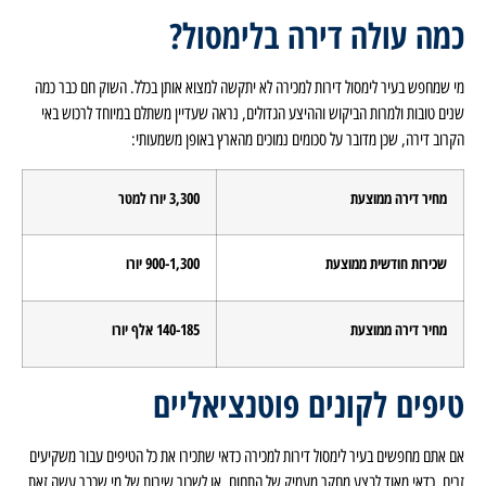
כמה עולה דירה בלימסול?
מי שמחפש בעיר לימסול דירות למכירה לא יתקשה למצוא אותן בכלל. השוק חם כבר כמה
שנים טובות ולמרות הביקוש וההיצע הגדולים, נראה שעדיין משתלם במיוחד לרכוש באי
הקרוב דירה, שכן מדובר על סכומים נמוכים מהארץ באופן משמעותי:
מחיר דירה ממוצעת
3,300 יורו למטר
שכירות חודשית ממוצעת
900-1,300 יורו
מחיר דירה ממוצעת
140-185 אלף יורו
טיפים לקונים פוטנציאליים
אם אתם מחפשים בעיר לימסול דירות למכירה כדאי שתכירו את כל הטיפים עבור משקיעים
זרים. כדאי מאוד לבצע מחקר מעמיק של התחום, או לשכור שירות של מי שכבר עשה זאת