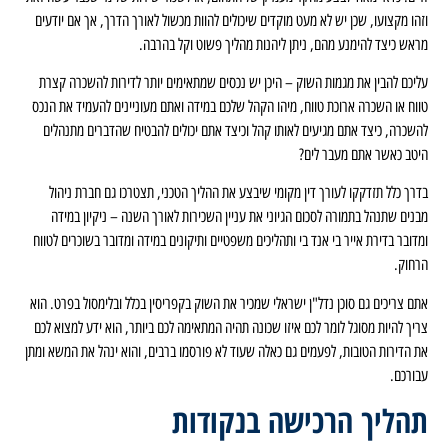
וזהו מקצועו, שכן יש לא מעט מוקדים שיכולים להוות מכשול לאורך הדרך, אך אם יודעים
מראש כיצד להימנע מהם, ניתן ליהנות מהליך פשוט וקל בהרבה.
עליכם להבין את מגמות השוק – היכן יש נכסים שמתאימים יותר לדירות להשכרה קצרת
טווח או השכרה ארוכת טווח, מיהו הקהל שלכם במידה ואתם מעוניינים להעמיד את הנכס
להשכרה, כיצד אתם מגיעים לאותו קהל וכיצד אתם יכולים להבטיח שהדברים מתנהלים
היטב כאשר אתם מעבר לים?
בדרך כלל תזדקקו לעורך דין מקומי שיבצע את ההליך הטכני, תצטרכו גם חברת ניהול
מבנים שתנהל בתמורה לסכום הגיוני את עניין השכירות לאורך השנה – ניקיון במידה
ומדובר בדירת אייר בי אנד בי ותהליכים משפטיים ותיקונים במידה ומדובר בשוכרים לטווח
הרחוק.
אתם צריכים גם סוכן נדל"ן ישראלי שמכיר את השוק בקפריסין בכלל ובלימסול בפרט. הוא
צריך להיות מסוגל לומר לכם איזו שכונה תהיה המתאימה לכם ביותר, הוא ידע למצוא לכם
את הדירות הטובות, לפעמים גם כאלה שעוד לא פורסמו ברבים, והוא ינהל את המשא ומתן
עבורכם.
תהליך הרכישה בנקודות