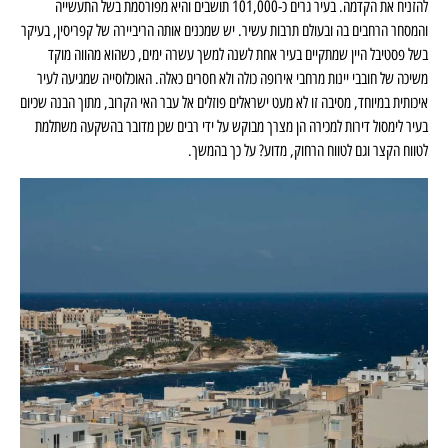
להזניח את הקדמה. בעיר גרים כ-101,000 תושבים והיא מפורסמת בשל התעשייה
והמסחר הרחבים בה ובעולם תרבות עשיר. יש שמכנים אותה הריביירה של קפריסין, בעיקר
בשל פסטיבל היין שמתקיים בעיר אחת לשנה למשך עשרה ימים, כשהוא מהווה מוקד
משיכה של חובבי יינות מרחבי אירופה כולה ולא חסרים כאלה. האוכלוסייה שמגיעה לעיר
איכותית במיוחד, מסיבה זו לא מעט ישראלים פוזלים אל עבר האי הקרוב, מתוך הבנה שכיום
בעיר לימסול דירות למכירה הן מצרך מבוקש על ידי רבים שכן מדובר בהשקעה משתלמת
לטווח הקצר וגם לטווח הרחוק, מדוע? על כך בהמשך.