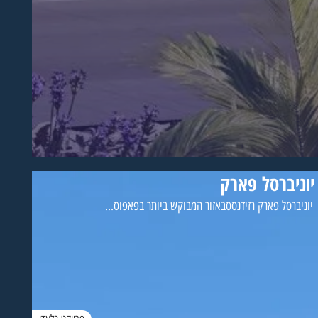
יוניברסל פארק
יוניברסל פארק רזידנססבאזור המבוקש ביותר בפאפוס...