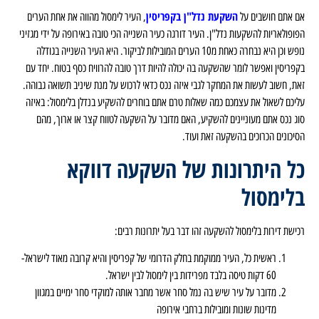
השקעת נדל"ן בקפריסין
אם אתם חושבים על
, העיר לימסול מהווה את אחת הערים
הפופולאריות להשקעות נדל"ן. העיר דורגה כעיר השנייה הכי טובה באירופה על ידי מגזיני
נופש וכן היא נבחרה כאחת מ10 הערים המובילות לביקור. היא העיר השנייה בגודלה
בקפריסין ואפשר לומר שהשקעה בה יכולה להיות דרך טובה להרוויח כסף בטוח. יחד עם
זאת, חשוב לעשות את המחקר לגבי איזה נכס כדאי לרכוש על מנת שיניב תשואה גבוהה.
עליכם לשאול את עצמכם כמה שאלות טרם אתם בוחרים להשקיע בנדלן בלימסול: באיזה
סוג נכס אתם מעוניינים להשקיע, האם מדובר על השקעה לטווח קצר או ארוך, מהם
הסיכונים הכרוכים בהשקעה זאת ועוד.
כל היתרונות של השקעה דווקא
בלימסול
רכישת דירות בלימסול להשקעה זהו דבר בעל יתרונות רבים:
ראשית כל, העיר ממוקמת בחלק הדרומי של קפריסין והיא קרובה מאוד לישראל-
60 דקות טיסה בלבד מפרידות בין לימסול לבין ישראל.
מדובר על עיר שיש בה נמל סחר אשר מחבר אותה למוקדי סחר ימיים במגוון
מדינות שונות ומובילות ברחבי אירופה