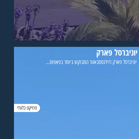
יוניברסל פארק
יוניברסל פארק רזידנססבאזור המבוקש ביותר בפאפוס...
פרויקט בלעדי