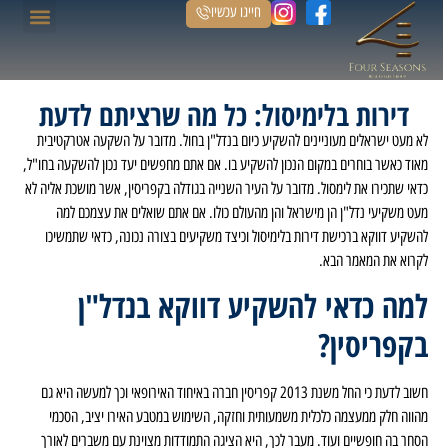
חייגו עכשיו
הנכסים שלנו
דף הבית
דירות בלימיסול: כל מה שרציתם לדעת
לא מעט ישראלים מעוניינים להשקיע כיום בנדל"ן בחול. מדובר על השקעה אטרקטיבית
מאוד כאשר בוחרים במקום הנכון להשקיע בו. אם אתם מחפשים יעד נכון להשקעה בחו"ל,
כדאי שתכירו את לימסול. מדובר על העיר השנייה בגודלה בקפריסין, אשר מושכת אליה לא
מעט משקיעי נדל"ן הן מישראל והן מהעולם כולו. אם אתם שואלים את עצמכם למה
להשקיע דווקא ברכישת דירות בלימיסול וכיצד משקיעים בצורה נכונה, כדאי שתמשיכו
לקרוא את המאמר הבא.
למה כדאי להשקיע דווקא בנדל"ן
בקפריסין?
חשוב לדעת כי החל משנת 2013 קפריסין חברה באיחוד האירופאי וכך למעשה היא גם
מהווה חלק ממעצמה כלכלית משמעותית וחזקה, השימוש במטבע האירו יציב, הסכמי
הסחר בה חופשיים ועוד. מעבר לכך, היא הציגה התמודדות מצוינת עם משברים לאורך