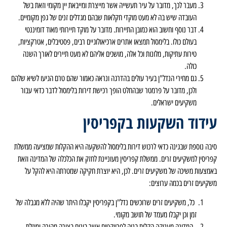
מעבר לכך, מדובר על עיר תעשייה אשר מייצרת ומייבאת יין מקומי וזאת בשל
העובדה שיש בה לא מעט מוקדי חקלאות שבהם מגדלים זנים של גפן מקומיים.
דבר נוסף וחשוב הוא כמובן התיירות. מדובר על מוקד תיירותי מאוד דומיננטי
בעולם כולו. בלימסול תמצאו אתרים ארכיאולוגיים רבים, פסטיבלים, אטרקציות,
טירות עתיקות, מלונות וכל אלה, מושכים אליהם לא מעט תיירים לאורך השנה
כולה.
גם מחירי הנדל"ן בעיר עולים בהדרגה ונראה כאמור שהם טרם הגיעו לשיא שלהם
ולכן, מדובר על פרמטר שבהחלט הופך רכישת דירות בלימסול לדבר כדאי עבור
משקיעים ישראלים.
עידוד השקעות בקפריסין
סיבה נוספת שבגינה כדאי לרכוש דירות בלימסול להשקעה היא ההקלות שמציעה ממשלת
קפריסין למשקיעים זרים. ממשלת קפריסין מעוניינת לחזק את הכלכלה של המדינה וזאת
באמצעות משיכה של משקיעים זרים. לכן, היא יוצרת חקיקה שמטרתה היא להקל על
משקיעים זרים בכמה ערוצים:
כל, משקיעים זרים שרוכשים נדל"ן בקפריסין יקבלו היתר שהיה ללא מגבלה של
זמן וכן יקבלו מעמד של תושב מקומי.
המדינה מעניקה הקלות בניה לפרויקטים אשר בונים בצורה מהירה ומוזלת