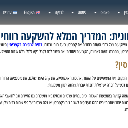
זין
פאפוס
לימסול
לרנקה
English
עברית
וונית: המדריך המלא להשקעה רווחי
בתים למכירה בקפריסין
היווני
ריסין, החברה ידועה כאמינה, מקצועית ויסודית. אם חשוב לכם לקבל רקע כלכלי מלא אודות ההשק
ין?
י המקום, את המאפיינים של האזור, את סוג האוכלוסייה, את קהל היעד שלכם, את פוטנציאל הרווח
עם דגש על חברה ישראלית דוברת עברית מהווה יתרון משמעותי.
אה קבועה באמצעות השכרה. כיום, בתים פרטיים ונכסים באי מושכרים גם לתיירים וגם לתושבי האזור
ונות יותר ויותר תיירים החלו מעדיפים לשכור בית בקפריסין או וילה פרטית על פני שהות בבית מלון
ה.