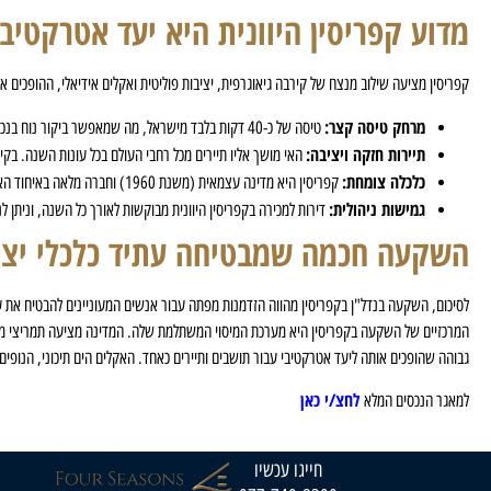
מדוע קפריסין היוונית היא יעד אטרקטי
קפריסין מציעה שילוב מנצח של קירבה גיאוגרפית, יציבות פוליטית ואקלים אידיאלי, ההופכים א
מרחק טיסה קצר:
טיסה של כ-40 דקות בלבד מישראל, מה שמאפשר ביקור נוח בנכס וניהול קרוב בעת הצורך.
תיירות חזקה ויציבה:
האי מושך אליו תיירים מכל רחבי העולם בכל עונות השנה. בקיץ 
כלכלה צומחת:
קפריסין היא מדינה עצמאית (משנת 1960) וחברה מלאה באיחוד האירופי, המציעה רגולציה ברורה ושקופה למשקיעים זרים, לצד תמריצי מס אטרקטיביים.
גמישות ניהולית:
דירות למכירה בקפריסין היוונית מבוקשות לאורך כל השנה, וניתן 
השקעה חכמה שמבטיחה עתיד כלכלי יצי
לסיכום, השקעה בנדל"ן בקפריסין מהווה הזדמנות מפתה עבור אנשים המעוניינים להבטיח את עת
המרכזיים של השקעה בקפריסין היא מערכת המיסוי המשתלמת שלה. המדינה מציעה תמריצי מס אט
גבוהה שהופכים אותה ליעד אטרקטיבי עבור תושבים ותיירים כאחד. האקלים הים תיכוני, הנו
לחצ/י כאן
למאגר הנכסים המלא
חייגו עכשיו