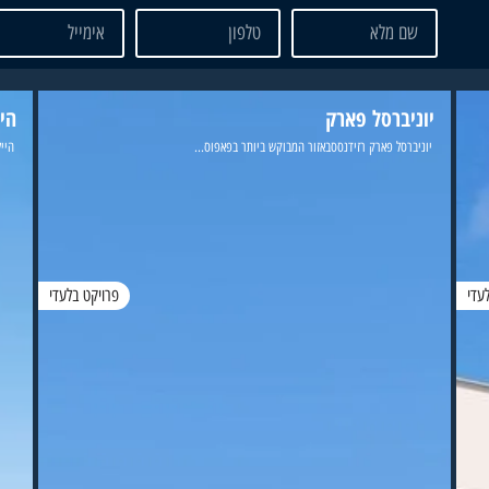
יוניברסל פארק
היי
יוניברסל פארק רזידנססבאזור המבוקש ביותר בפאפוס...
הייל
עדי
פרויקט בלעדי