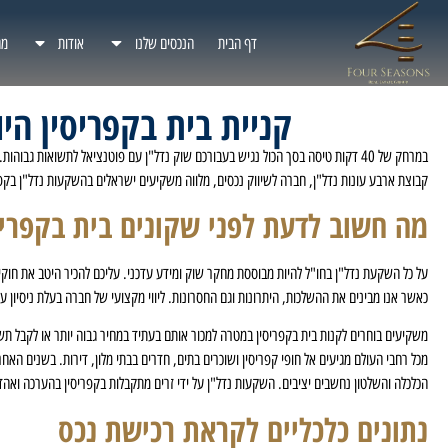
דף הבית
הנכסים שלנו
אודות
מג
קניית בית בקפריסין הי
במרחק של 40 דקות טיסה בסך הכול נגיש בעבורכם שוק נדל"ן עם פוטנציאל לתשואות גבוהות. משקיעים מכל רחבי העולם בוחרים את קפריסין כיעד רווחי ובטוח.
קבוצת ארבע עונות נדל"ן, חברה לשיווק נכסים, מלווה משקיעים ישראלים בהשקעות נדל"ן בקפ
מה חשוב לדעת לפני שקונים בית בקפריס
על כל השקעת נדל"ן בחו"ל להיות מבוססת מחקר שוק ומידע עדכני. עליכם להכיר היטב את חוק
כאשר אנו מבינים את ההשלכות, היתרונות וגם החסרונות. ליווי מקצועי של חברה בעלת ניסיון 
משקיעים בוחרים לקנות בית בקפריסין במטרה למכור אותם בעתיד במחיר גבוה יותר או לקבל תשו
מכל רחבי העולם מגיעים אל חופי קפריסין ושוכרים בתים, חדרים בבתי מלון, דירות. בשנים האחר
הכלכלה והשלטון נחשבים יציבים. השקעות נדל"ן על ידי זרים מתקבלות בקפריסין בהערכה ואהד
נתונים כלכליים לקראת רכישת נכס