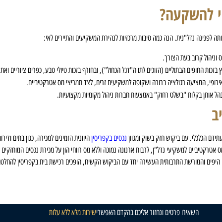
בי להשקעה?
ותה לפנינה נדל"נית. הנה כמה סיבות מרכזיות לנהירת המשקיעים והתיירים לאי:
בזכות החופים הבתוליים (הזוכים לתו ה"דגל הכחול"), ובחורף בזכות טיולי טבע, כפרים ציוריים ואת
לנהל אותן בקלות "בשלט רחוק" באמצעות חברות ניהול מקומיות מקצועיות.
ב
ידם הכלכלי. עם ביקוש חזק בשוק ומגוון
נכסים בקפריסין
היוונית הזמינים למכירה, כגון בתים ודי
רקטיביים למשקיעי נדל"ן, לרבות ארנונה נמוכה וללא מס רווחי הון על מכירת נכסים המוחזקים ל
פים היפים והמורשת התרבותית העשירה יחד עם הביקוש הקשיח, הופכים רכישת בית בקפריסין להחל
השאירו פרטים ונחזור אליכם בהקדם האפשרי
שירות מלא ללא עלות