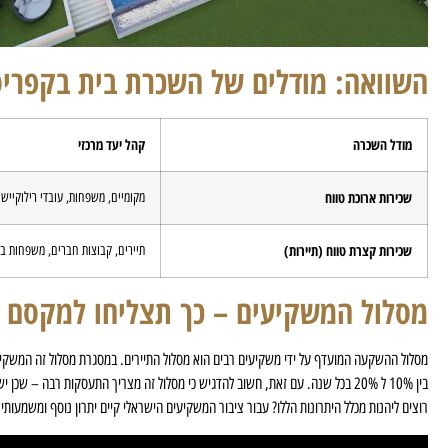
השוואה: מודלים של השכרת בית בקפריס
מודל השכרה
קהל יעד מרכזי
שכירות ארוכת טווח
מקומיים, משפחות, עובדי רילוקיישן
שכירות קצרת טווח (תיירות)
תיירים, קבוצות חברים, משפחות ב
מסלול המשקיעים – כך תצליחו למקסם ר
מסלול ההשקעה המועדף על ידי משקיעים רבים הוא מסלול התיירים. במסגרת מסלול זה המשקיע
בין 10% ל 20% בכל שנה. עם זאת, חשוב להדגיש כי מסלול זה מצריך התעסקות רבה
רוצים ליהנות מכלל היתרונות הללו? עבור ציבור המשקיעים הישראלי קיים יתרון נוסף ומשמע