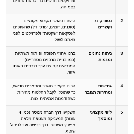
ופרויקטים חדשים כדי לזהות אזורים
בצמיחה.
2
נטוורקינג
היעזרו באנשי מקצוע מקומיים
וקשרים
(סוכנים, יזמים, עורכי דין) שחשופים
לעסקאות "שקטות" ולפרויקטים לפני
צאתם לשוק.
3
ניתוח נתונים
בחנו אחוזי תפוסה ופיתוח תשתיות
ומגמות
(כמו בניית מרכזים מסחריים)
המנבאים קפיצת ערך בנכסים באותו
אזור.
4
גמישות
הכינו תקציב מוגדר ומסמכים מראש,
ומהירות תגובה
כך שתוכלו לקבל החלטות מהירות
כשהזדמנות אמיתית צצה.
5
ליווי מקצועי
השקיעו דרך חברה מנוסה (כמו 4
ומוסמך
עונות) המעניקה מעטפת מלאה:
מייעוץ משפטי, דרך רכישה ועד לניהול
שוטף.