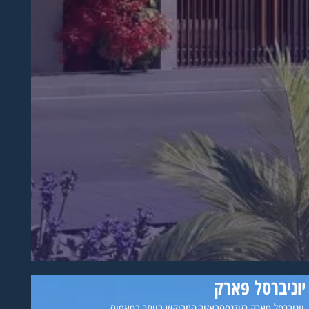
יוניברסל פארק
יוניברסל פארק רזידנססבאזור המבוקש ביותר בפאפוס...