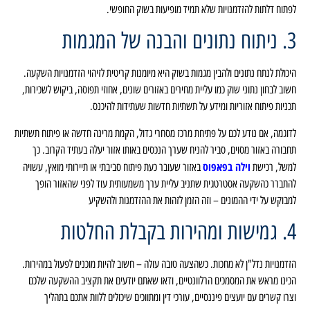
לפתוח דלתות להזדמנויות שלא תמיד מופיעות בשוק החופשי.
3. ניתוח נתונים והבנה של המגמות
היכולת לנתח נתונים ולהבין מגמות בשוק היא מיומנות קריטית לזיהוי הזדמנויות השקעה.
חשוב לבחון נתוני שוק כמו עליית מחירים באזורים שונים, אחוזי תפוסה, ביקוש לשכירות,
תכניות פיתוח אזוריות ומידע על תשתיות חדשות שעתידות להיכנס.
לדוגמה, אם נודע לכם על פתיחת מרכז מסחרי גדול, הקמת מרינה חדשה או פיתוח תשתיות
תחבורה באזור מסוים, סביר להניח שערך הנכסים באותו אזור יעלה בעתיד הקרוב. כך
וילה בפאפוס
למשל, רכישת
באזור שעובר כעת פיתוח סביבתי או תיירותי מואץ, עשויה
להתברר כהשקעה אסטרטגית שתניב עליית ערך משמעותית עוד לפני שהאזור הופך
למבוקש על ידי ההמונים – וזה הזמן לזהות את ההזדמנות ולהשקיע
4. גמישות ומהירות בקבלת החלטות
הזדמנויות נדל"ן לא מחכות. כשהצעה טובה עולה – חשוב להיות מוכנים לפעול במהירות.
הכינו מראש את המסמכים הרלוונטיים, ודאו שאתם יודעים את תקציב ההשקעה שלכם
וצרו קשרים עם יועצים פיננסיים, עורכי דין ומתווכים שיכולים ללוות אתכם בתהליך