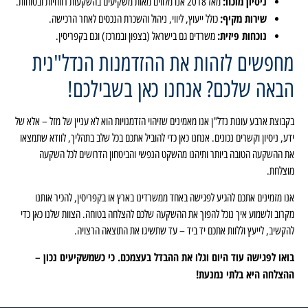
ניסיון מוכח:
מאז 2018 אנו מלווים מאות משקיעים בהשקעות רווחיות ובטוחות.
שירות מקיף:
כולל ייעוץ, ליווי, ניהול והשכרת הנכסים לאחר הרכישה.
נוכחות פיזית:
משרדים גם בישראל (בצפון ובמרכז) וגם בקפריסין.
מחפשים לזהות את ההזדמנות הנדל"נית
הבאה שלכם? אנחנו כאן בשבילכם!
בקבוצת ארבע עונות נדל"ן אנו מאמינים שזיהוי הזדמנויות הוא לא עניין של מזל – אלא של
ידע, ניסיון וקשרים נכונים. אנחנו כאן כדי להוביל אתכם בכל שלב בתהליך, לוודא שתמצאו
את ההשקעה הטובה ביותר ותיהנו מהשקט הנפשי והביטחון הדרושים לכל השקעה
מוצלחת.
אנו מזמינים אתכם להגיע לפגישה באחד ממשרדינו בארץ או בקפריסין, להכיר אותנו
מקרוב ולשמוע איך נוכל להפוך את ההשקעה שלכם להצלחה בטוחה. הצוות שלנו כאן כדי
להקשיב, לייעץ וללוות אתכם יד ביד – עד שתשיגו את התוצאה הרצויה.
בואו לפגישה עוד היום וגלו את ההבדל בעצמכם. כי כשמשקיעים נכון –
ההצלחה היא בלתי נמנעת!