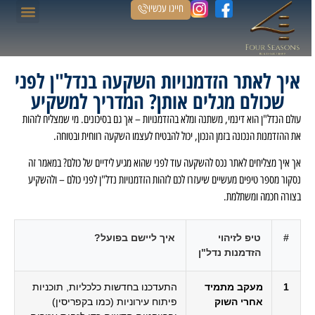
חייגו עכשיו
הנכסים שלנו
דף הבית
איך לאתר הזדמנויות השקעה בנדל"ן לפני
שכולם מגלים אותן? המדריך למשקיע
עולם הנדל"ן הוא דינמי, משתנה ומלא בהזדמנויות – אך גם בסיכונים. מי שמצליח לזהות
את ההזדמנות הנכונה בזמן הנכון, יכול להבטיח לעצמו השקעה רווחית ובטוחה.
אך איך מצליחים לאתר נכס להשקעה עוד לפני שהוא מגיע לידיים של כולם? במאמר זה
נסקור מספר טיפים מעשיים שיעזרו לכם לזהות הזדמנויות נדל"ן לפני כולם – ולהשקיע
בצורה חכמה ומשתלמת.
#
טיפ לזיהוי
איך ליישם בפועל?
הזדמנות נדל"ן
1
מעקב מתמיד
התעדכנו בחדשות כלכליות, תוכניות
אחרי השוק
פיתוח עירוניות (כמו בקפריסין)