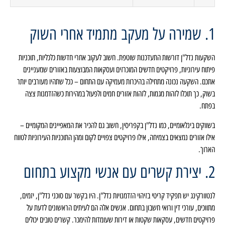
1. שמירה על מעקב מתמיד אחרי השוק
השקעות נדל"ן דורשות התעדכנות שוטפת. חשוב לעקוב אחרי חדשות כלכליות, תוכניות
פיתוח עירוניות, פרויקטים חדשים המוכרזים ועסקאות המבוצעות באזורים שמעניינים
אתכם. השקעה נכונה מתחילה בהיכרות מעמיקה עם התחום – ככל שתהיו מעורבים יותר
בשוק, כך תוכלו לזהות מגמות, לזהות אזורים חמים ולפעול במהירות כשהזדמנות צצה
בפתח.
בשווקים בינלאומיים, כמו נדל"ן בקפריסין, חשוב גם להכיר את המאפיינים המקומיים –
אילו אזורים נמצאים בצמיחה, אילו פרויקטים צפויים לקום ומהן התוכניות העירוניות לטווח
הארוך.
2. יצירת קשרים עם אנשי מקצוע בתחום
לנטוורקינג יש תפקיד קריטי בזיהוי הזדמנויות נדל"ן. היו בקשר עם סוכני נדל"ן, יזמים,
מתווכים, עורכי דין ורואי חשבון בתחום. אנשים אלה הם לעיתים הראשונים לדעת על
פרויקטים חדשים, עסקאות שקטות או דירות שעומדות להימכר. קשרים טובים יכולים