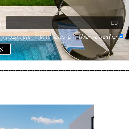
״בלחיצה על ׳שלח׳ הינך מאשר/ת את התקנון, קבלת דיוו
אנ