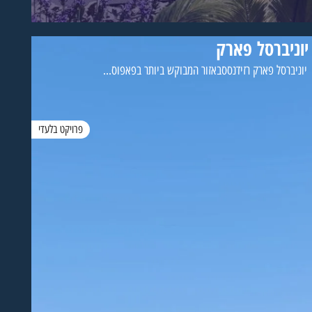
יוניברסל פארק
יוניברסל פארק רזידנססבאזור המבוקש ביותר בפאפוס...
פרויקט בלעדי